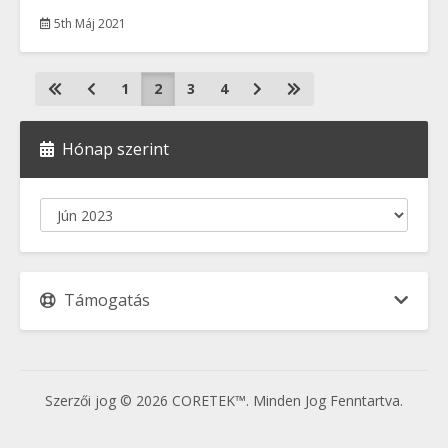
5th Máj 2021
1
2
3
4
Hónap szerint
Támogatás
Szerzői jog © 2026 CORETEK™. Minden Jog Fenntartva.