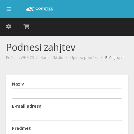
Podnesi zahjtev
Početna WHMCS
Korisnički dio
Upiti za podršku
Pošalji upit
Naziv
E-mail adresa
Predmet