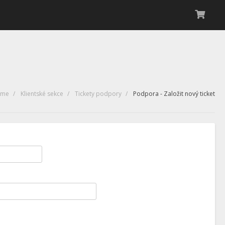
ome
Klientské sekce
Tickety podpory
Podpora - Založit nový ticket