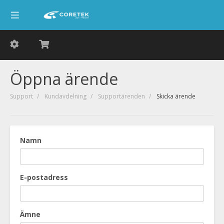
Öppna ärende
Support
Kundavdelning
Supportärenden
Skicka ärende
Namn
E-postadress
Ämne