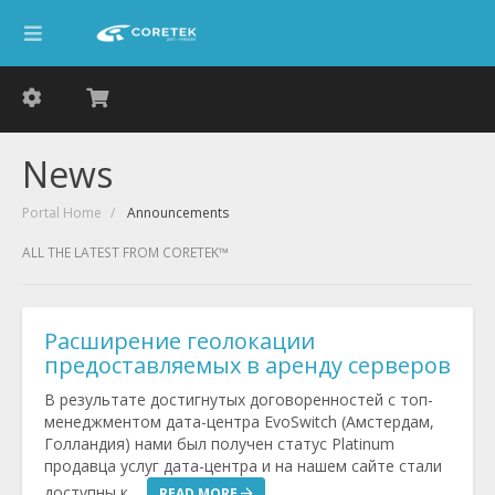
News
Portal Home
Announcements
ALL THE LATEST FROM CORETEK™
Расширение геолокации
предоставляемых в аренду серверов
В результате достигнутых договоренностей с топ-
менеджментом дата-центра EvoSwitch (Амстердам,
Голландия) нами был получен статус Platinum
продавца услуг дата-центра и на нашем сайте стали
доступны к ...
READ MORE