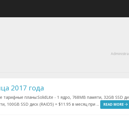
Administra
нца 2017 года
 тарифные планы:SolidLite - 1 ядро, 768MB памяти, 32GB SSD дис
и, 100GB SSD диск (RAID5) = $11.95 в месяц при ...
READ MORE