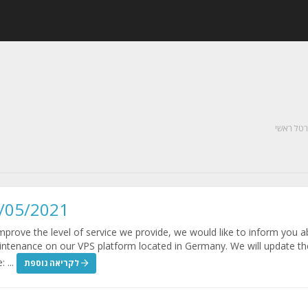
רטל ראשי
5/05/2021
rove the level of service we provide, we would like to inform you a
tenance on our VPS platform located in Germany. We will update th
 ...
לקריאה נוספת