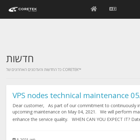
חדשות
כל החדשות והעדכונים האחרונים של CORETEK™
VPS nodes technical maintenance 0
Dear customer, As part of our commitment to continuously imp
upcoming maintenance on May 04, 2021. We will perform main
enhance the service quality. WHEN CAN YOU EXPECT IT? Date:
5 מאי 2021