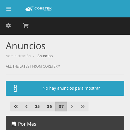
Anuncios
Administración
Anuncios
ALL THE LATEST FROM CORETEK™
No hay anuncios para mostrar
35
36
37
Por Mes