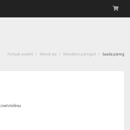
Portaali avaleht
Kliendi ala
Klienditoe päringud
Saada päring
 комплейны