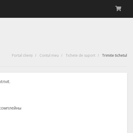
Portal clienți
Contul meu
Tichete de suport
Trimite tichetul
rivit.
 комплейны