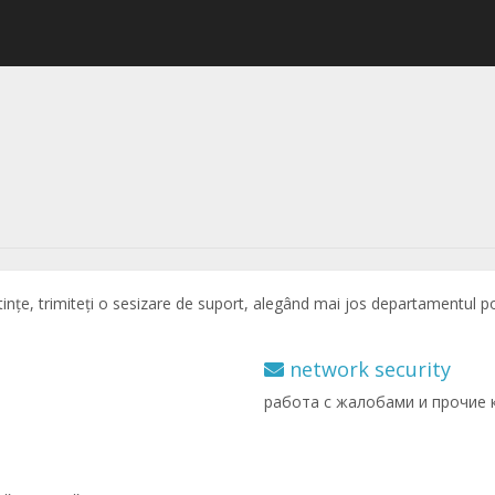
ințe, trimiteți o sesizare de suport, alegând mai jos departamentul pot
network security
работа с жалобами и прочие