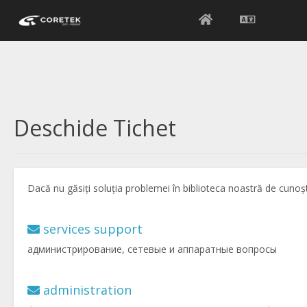
Deschide Tichet
Dacă nu găsiți soluția problemei în biblioteca noastră de cunoșt
services support
администрирование, сетевые и аппаратные вопросы
administration